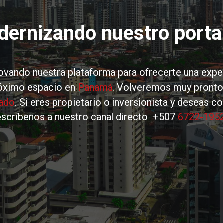
rnizando nuestro portal
ando nuestra plataforma para ofrecerte una experi
róximo espacio en
Panamá
. Volveremos muy pronto
zado
. Si eres propietario o inversionista y deseas c
escríbenos a nuestro canal directo +507
6722-195