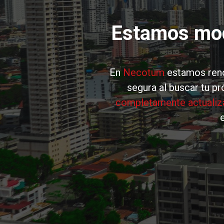
Estamos mode
En
Necotum
estamos renov
segura al buscar tu p
completamente actuali